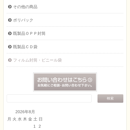
その他の商品
ポリバック
既製品ＯＰＰ封筒
既製品ＣＤ袋
フィルム封筒・ビニール袋
2026年8月
月
火
水
木
金
土
日
1
2